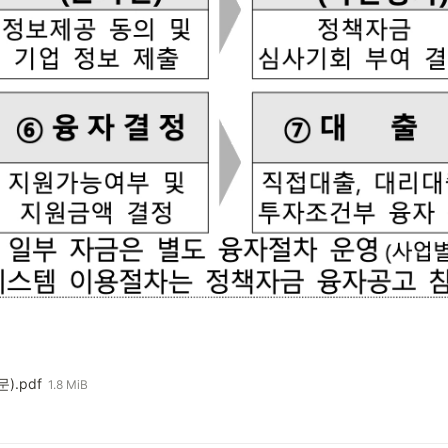
.pdf
1.8 MiB