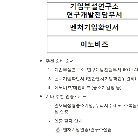
•
추천 준비 순서
1
.
기업부설연구소, 연구개발전담부서 (KOITA
2
.
벤처기업확인서 (민간벤처기업확인위원회)
3
.
이노비즈/메인비즈 (중소기업청 등)
•
기타 추천 인증 · 지표
◦
인재육성형중소기업, 우리사주제도, 스톡옵션
템 인증
◦
인증 절차 안내
벤처기업인증/연구소설립