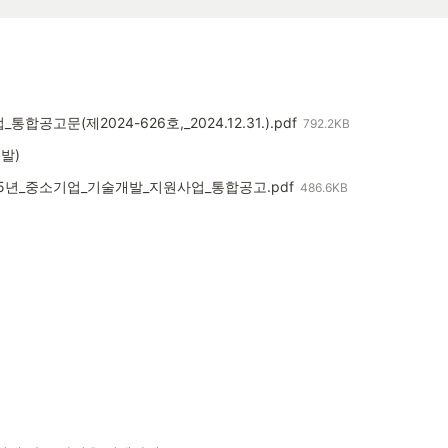
고문(제2024-626호,_2024.12.31.).pdf
792.2KB
발) 
025년_중소기업_기술개발_지원사업_통합공고.pdf
486.6KB