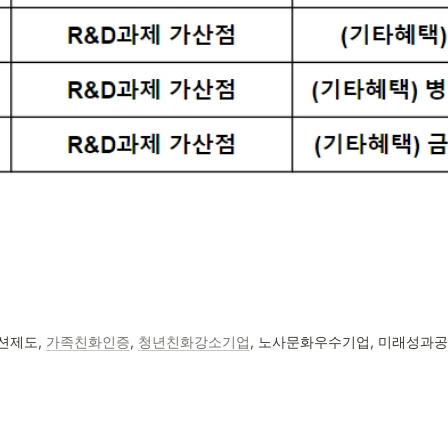
)
제도, 
가족친화인증
, 
청년친화강소기업
, 노사문화우수기업, 미래성과