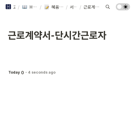
고객 안내서
/
HEUM 시스템 매뉴얼
/
혜움에서 제공하는 무료 서식
/
서식 리스트
/
근로계약서-단시간근로자
근로계약서-단시간근로자
0
Today
-
4 seconds ago